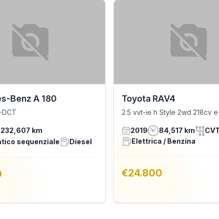
s-Benz A 180
Toyota RAV4
G-DCT
2.5 vvt-ie h Style 2wd 218cv e
232,607 km
2019
84,517 km
CV
Elettrica / Benzina
tico sequenziale
Diesel
€24.800
0