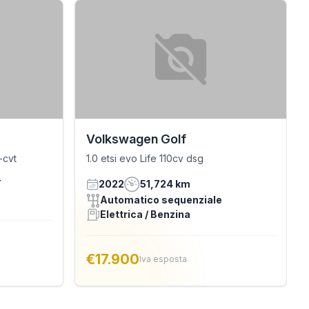
Volkswagen Golf
-cvt
1.0 etsi evo Life 110cv dsg
T
2022
51,724 km
Automatico sequenziale
Elettrica / Benzina
€17.900
Iva esposta