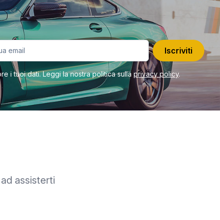
Iscriviti
 i tuoi dati. Leggi la nostra politica sulla
privacy policy
.
 ad assisterti