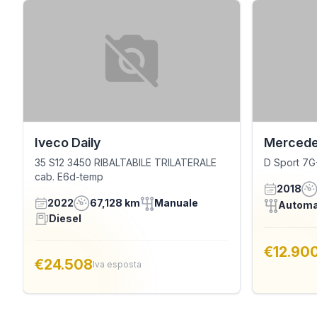
Iveco Daily
Mercede
35 S12 3450 RIBALTABILE TRILATERALE
D Sport 7
cab. E6d-temp
2018
2022
67,128 km
Manuale
Automa
Diesel
€12.90
€24.508
Iva esposta