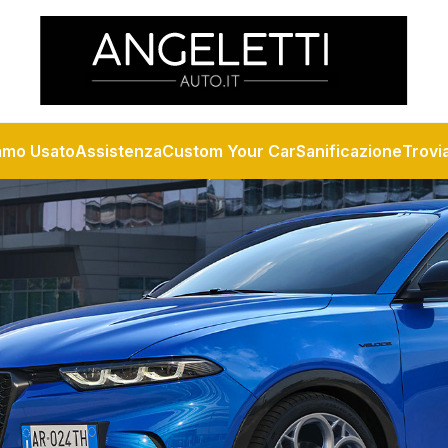
amo Usato
Assistenza
Custom Your Car
Sanificazione
Trovi