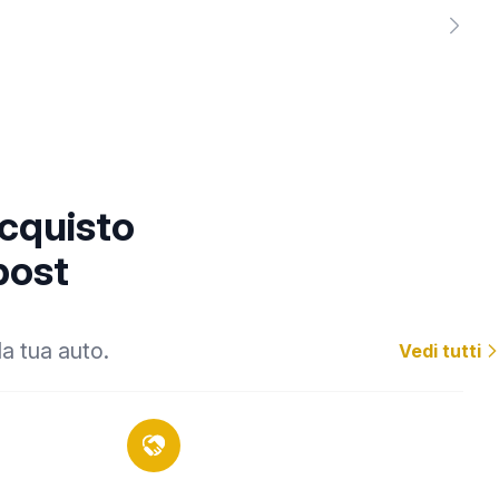
acquisto
post
la tua auto.
Vedi tutti